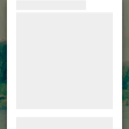
Samtykke til cookies
Vi og vores samarbejdspartnere bruger
teknologier, herunder cookies, til at
indsamle oplysninger om dig til forskellige
formål, herunder: Tilpasning af annoncering,
bedre brugeroplevelse, funktionalitet,
statistik og marketing. Disse oplysninger
kan blive delt med annoncerings- og
analysepartnere, som kan kombinere dem
med data, du tidligere har givet dem eller
de har indsamlet gennem din brug af deres
tjenester. Ved at klikke på 'OK' giver du
samtykke til disse formål.
Læs mere om vores brug af cookies og