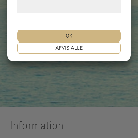
behandling af persondata på vores
hjemmeside.
OK
NØDVENDIGE
PRÆFERENCER
AFVIS ALLE
MARKETING
STATISTIK
Information