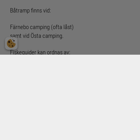
Båtramp finns vid:
Färnebo camping (ofta låst)
samt vid Östa camping.
Fiskeguider kan ordnas av:
Äventyrsservice
www.aventyrsservice.se
070-651 73 35, 0291-301 66
Nedre Dalälvens
www.nedredalalven.se
0291-211 80.