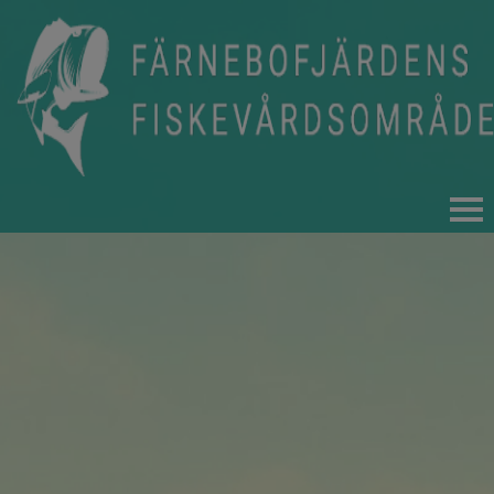
HEM
FISKET
FISKEKORT OCH REGLER
FISKEVÅRD
FÖRENINGEN
NYHETER
INFO