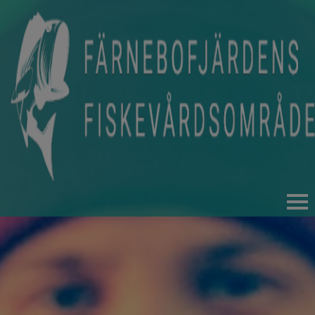
HEM
FISKET
FISKEKORT OCH REGLER
FISKEVÅRD