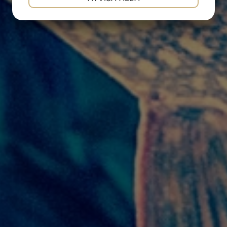
JA
NEJ
JA
NEJ
MARKNADSFÖRING
STATISTIK